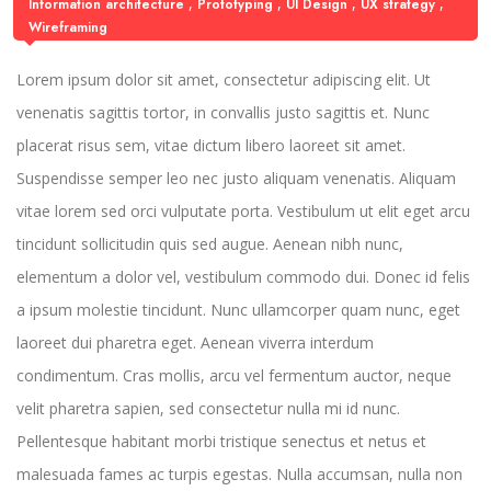
,
,
,
,
Information architecture
Prototyping
UI Design
UX strategy
Wireframing
Lorem ipsum dolor sit amet, consectetur adipiscing elit. Ut
venenatis sagittis tortor, in convallis justo sagittis et. Nunc
placerat risus sem, vitae dictum libero laoreet sit amet.
Suspendisse semper leo nec justo aliquam venenatis. Aliquam
vitae lorem sed orci vulputate porta. Vestibulum ut elit eget arcu
tincidunt sollicitudin quis sed augue. Aenean nibh nunc,
elementum a dolor vel, vestibulum commodo dui. Donec id felis
a ipsum molestie tincidunt. Nunc ullamcorper quam nunc, eget
laoreet dui pharetra eget. Aenean viverra interdum
condimentum. Cras mollis, arcu vel fermentum auctor, neque
velit pharetra sapien, sed consectetur nulla mi id nunc.
Pellentesque habitant morbi tristique senectus et netus et
malesuada fames ac turpis egestas. Nulla accumsan, nulla non